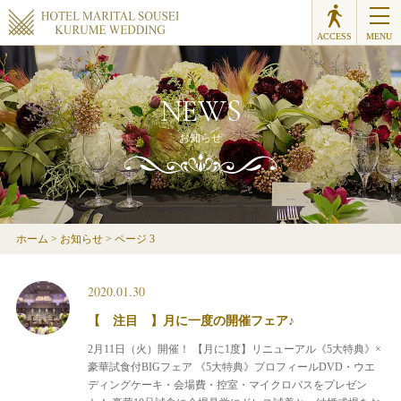
ACCESS
MENU
NEWS
お知らせ
ホーム
>
お知らせ
>
ページ 3
2020.01.30
【 注目 】月に一度の開催フェア♪
2月11日（火）開催！
【月に1度】リニューアル《5大特典》×
豪華試食付BIGフェア
《5大特典》プロフィールDVD・ウエ
ディングケーキ・会場費・控室・マイクロバスをプレゼン