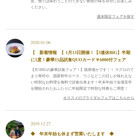
意。他では味わうことのできない創世の味を存分にお楽しみ
ください。
週末限定フェアを探す
2020.01.06
【 新着情報 】1月13日開催！【3連休BIG】半期
に1度！豪華15品試食QUOカード￥6000付フェア
【月1BIGの豪華試食フェア！】残席僅かです！！
マグロのて
まり寿司や、国産和牛ロース、ウニなどこの日しか味わえな
い特別なお料理を無料で試食出来ます！年末年始で会場見学
を開始されたおふたりに年始限定で特別な特典もご用意！
オススメのブライダルフェアはこちらから
2019.12.27
◆ 年末年始も休まず営業いたします ◆