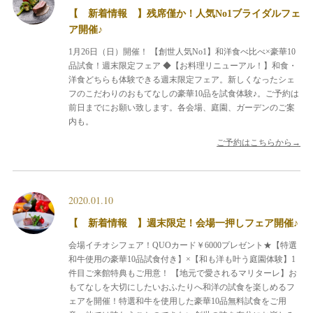
【 新着情報 】残席僅か！人気No1ブライダルフェ
ア開催♪
1月26日（日）開催！
【創世人気No1】和洋食べ比べ×豪華10
品試食！週末限定フェア
◆【お料理リニューアル！】和食・
洋食どちらも体験できる週末限定フェア。新しくなったシェ
フのこだわりのおもてなしの豪華10品を試食体験♪。ご予約は
前日までにお願い致します。各会場、庭園、ガーデンのご案
内も。
ご予約はこちらから→
2020.01.10
【 新着情報 】週末限定！会場一押しフェア開催♪
会場イチオシフェア！QUOカード￥6000プレゼント★【特選
和牛使用の豪華10品試食付き】×【和も洋も叶う庭園体験】1
件目ご来館特典もご用意！
【地元で愛されるマリターレ】お
もてなしを大切にしたいおふたりへ和洋の試食を楽しめるフ
ェアを開催！特選和牛を使用した豪華10品無料試食をご用