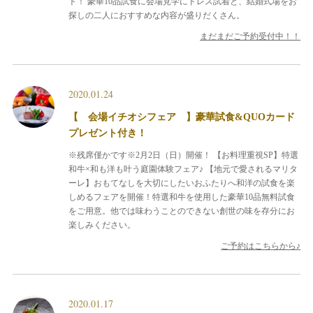
ト！
豪華10品試食に会場見学にドレス試着と、結婚式場をお
探しの二人におすすめな内容が盛りだくさん。
まだまだご予約受付中！！
2020.01.24
【 会場イチオシフェア 】豪華試食&QUOカード
プレゼント付き！
※残席僅かです※2月2日（日）開催！
【お料理重視SP】特選
和牛×和も洋も叶う庭園体験フェア♪
【地元で愛されるマリタ
ーレ】おもてなしを大切にしたいおふたりへ和洋の試食を楽
しめるフェアを開催！特選和牛を使用した豪華10品無料試食
をご用意。他では味わうことのできない創世の味を存分にお
楽しみください。
ご予約はこちらから♪
2020.01.17